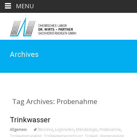
MENU
Archives
Tag Archives: Probenahme
Trinkwasser
Allgemein
Bleirohre
,
Legionellen
,
Mikrobiologie
,
Probenahme
,
Trinkwasseranalyse
,
Trinkwasserverordnung
,
TrinkwV
,
Wasseranalyse