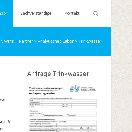
Search
abor
Sachverständige
Kontakt
for:
. Wirts + Partner
>
Analytisches Labor
> Trinkwasser
Anfrage Trinkwasser
ese
nach §14
nen