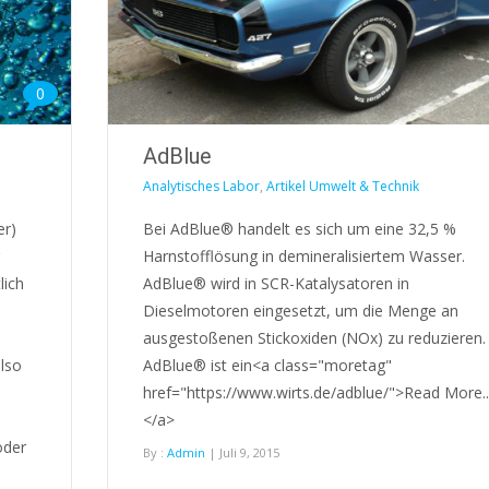
0
AdBlue
Analytisches Labor
,
Artikel Umwelt & Technik
er)
Bei AdBlue® handelt es sich um eine 32,5 %
Harnstofflösung in demineralisiertem Wasser.
lich
AdBlue® wird in SCR-Katalysatoren in
Dieselmotoren eingesetzt, um die Menge an
ausgestoßenen Stickoxiden (NOx) zu reduzieren.
also
AdBlue® ist ein<a class="moretag"
href="https://www.wirts.de/adblue/">Read More..
</a>
oder
By :
Admin
| Juli 9, 2015