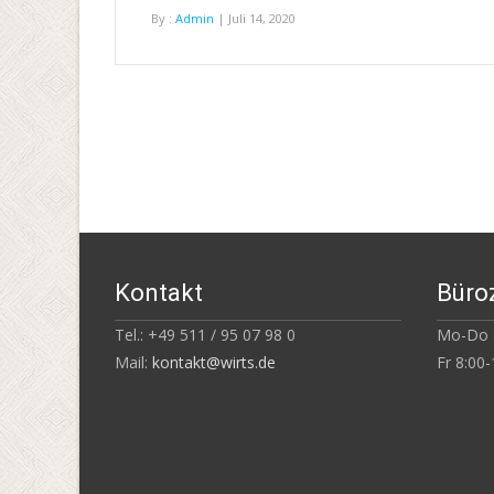
By :
Admin
| Juli 14, 2020
Kontakt
Büro
Tel.: +49 511 / 95 07 98 0
Mo-Do 8
Mail:
kontakt@wirts.de
Fr 8:00-