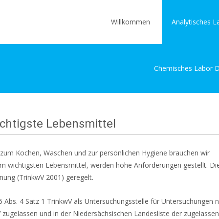
Skip
to
Willkommen
Analytisches L
content
Chemisches Labor Dr
chtigste Lebensmittel
ch zum Kochen, Waschen und zur persönlichen Hygiene brauchen wir
em wichtigsten Lebensmittel, werden hohe Anforderungen gestellt. Di
nung (TrinkwV 2001) geregelt.
5 Abs. 4 Satz 1 TrinkwV als Untersuchungsstelle für Untersuchungen 
 zugelassen und in der Niedersächsischen Landesliste der zugelasse