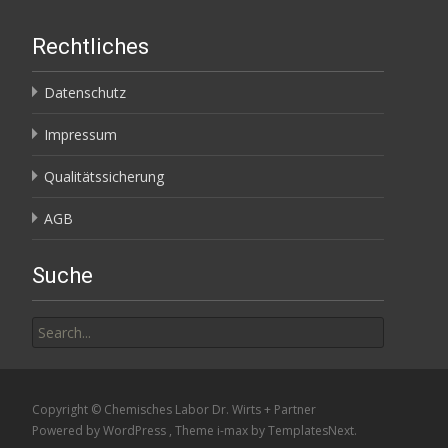
Rechtliches
Datenschutz
Impressum
Qualitätssicherung
AGB
Suche
Search
for:
Copyright © Chemisches Labor Dr. Wirts + Partner
Powered by WordPress
, Theme
i-max
by TemplatesNext.