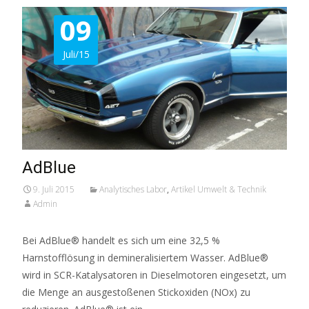
09
Juli/15
AdBlue
9. Juli 2015
Analytisches Labor
,
Artikel Umwelt & Technik
Admin
Bei AdBlue® handelt es sich um eine 32,5 %
Harnstofflösung in demineralisiertem Wasser. AdBlue®
wird in SCR-Katalysatoren in Dieselmotoren eingesetzt, um
die Menge an ausgestoßenen Stickoxiden (NOx) zu