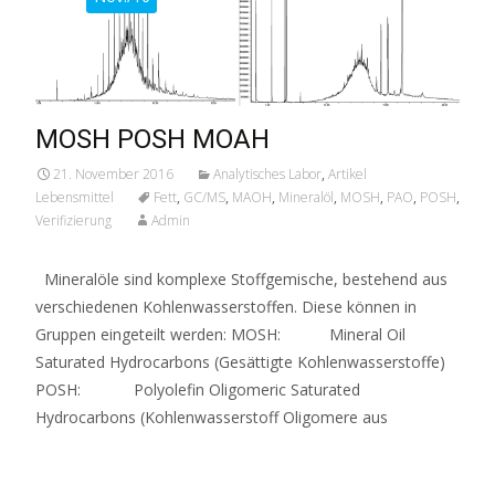
MOSH POSH MOAH
21. November 2016
Analytisches Labor
,
Artikel
Lebensmittel
Fett
,
GC/MS
,
MAOH
,
Mineralöl
,
MOSH
,
PAO
,
POSH
,
Verifizierung
Admin
Mineralöle sind komplexe Stoffgemische, bestehend aus
verschiedenen Kohlenwasserstoffen. Diese können in
Gruppen eingeteilt werden: MOSH: Mineral Oil
Saturated Hydrocarbons (Gesättigte Kohlenwasserstoffe)
POSH: Polyolefin Oligomeric Saturated
Hydrocarbons (Kohlenwasserstoff Oligomere aus
Read More…