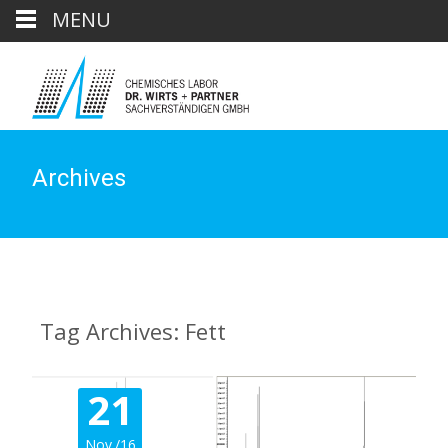
MENU
Archives
Tag Archives: Fett
21
Nov./16