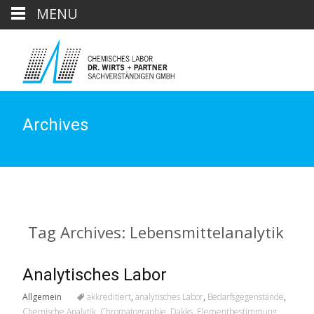
MENU
Archives
Tag Archives: Lebensmittelanalytik
Analytisches Labor
Allgemein
akkreditiert
,
analytisches Labor
,
Bedarfsgegenstände
,
Chemische Analytik
,
Chromatographie
,
Dakks
,
Elementbestimmung
,