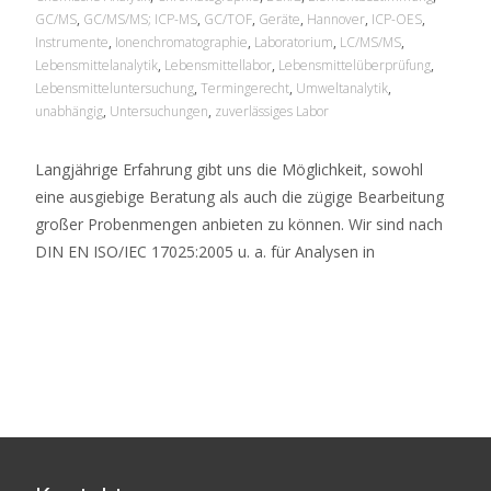
GC/MS
,
GC/MS/MS; ICP-MS
,
GC/TOF
,
Geräte
,
Hannover
,
ICP-OES
,
Instrumente
,
Ionenchromatographie
,
Laboratorium
,
LC/MS/MS
,
Lebensmittelanalytik
,
Lebensmittellabor
,
Lebensmittelüberprüfung
,
Lebensmitteluntersuchung
,
Termingerecht
,
Umweltanalytik
,
unabhängig
,
Untersuchungen
,
zuverlässiges Labor
Langjährige Erfahrung gibt uns die Möglichkeit, sowohl
eine ausgiebige Beratung als auch die zügige Bearbeitung
großer Probenmengen anbieten zu können. Wir sind nach
DIN EN ISO/IEC 17025:2005 u. a. für Analysen in
Read More…