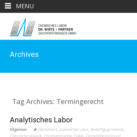
MENU
Archives
Tag Archives: Termingerecht
Analytisches Labor
Allgemein
akkreditiert
,
analytisches Labor
,
Bedarfsgegenstände
,
Chemische Analytik
,
Chromatographie
,
Dakks
,
Elementbestimmung
,