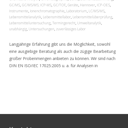
GC/MS
,
GC/MS/MS; ICP-MS
,
GC/TOF
,
Geräte
,
Hannover
,
ICP-OES
,
Instrumente
,
Ionenchromatographie
,
Laboratorium
,
LC/MS/MS
,
Lebensmittelanalytik
,
Lebensmittellabor
,
Lebensmittelüberprüfung
,
Lebensmitteluntersuchung
,
Termingerecht
,
Umweltanalytik
,
unabhängig
,
Untersuchungen
,
zuverlässiges Labor
Langjährige Erfahrung gibt uns die Möglichkeit, sowohl
eine ausgiebige Beratung als auch die zügige Bearbeitung
großer Probenmengen anbieten zu können. Wir sind nach
DIN EN ISO/IEC 17025:2005 u. a. für Analysen in
Read More…