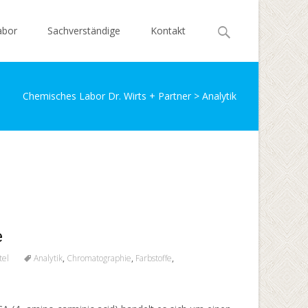
Search
abor
Sachverständige
Kontakt
for:
Chemisches Labor Dr. Wirts + Partner
> Analytik
e
tel
Analytik
,
Chromatographie
,
Farbstoffe
,