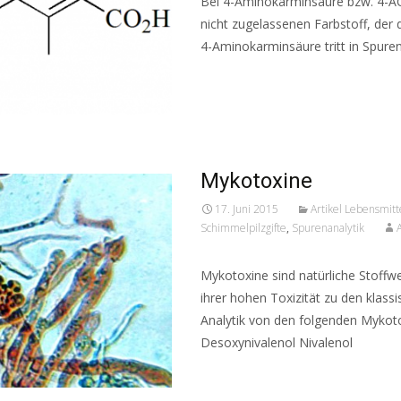
Bei 4-Aminokarminsäure bzw. 4-ACA
nicht zugelassenen Farbstoff, der d
4-Aminokarminsäure tritt in Spuren 
Read More…
Mykotoxine
17. Juni 2015
Artikel Lebensmitt
Schimmelpilzgifte
,
Spurenanalytik
Mykotoxine sind natürliche Stoffw
ihrer hohen Toxizität zu den klas
Analytik von den folgenden Mykoto
Desoxynivalenol Nivalenol
Read More…