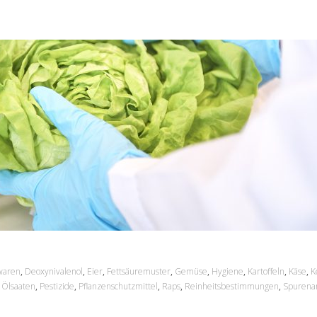
waren
,
Deoxynivalenol
,
Eier
,
Fettsäuremuster
,
Gemüse
,
Hygiene
,
Kartoffeln
,
Käse
,
K
,
Ölsaaten
,
Pestizide
,
Pflanzenschutzmittel
,
Raps
,
Reinheitsbestimmungen
,
Spurenan