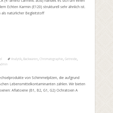
 (4 -amino carminic acid) handelt es sich um einen
em Echten Karmin (E120) strukturell sehr ähnlich ist.
als natürlicher Begleitstoff
el
Analytik
,
Backwaren
,
Chromatographie
,
Getreide
,
Admin
echselprodukte von Schimmelpilzen, die aufgrund
sischen Lebensmittelkontaminanten zählen. Wir bieten
xinen: Aflatoxine (B1, B2, G1, G2) Ochratoxin A