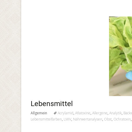
Lebensmittel
Allgemein
Acrylamid
,
Aflatoxine
,
Allergene
,
Analytik
,
Back
Lebensmittelfarben
,
LMIV
,
Nährwertanalysen
,
Obst
,
Ochratoxin