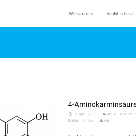
Skip
to
Willkommen
Analytisches L
content
4-Aminokarminsäur
18. April 2017
Artikel Lebensmit
Kontaminanten
Admin